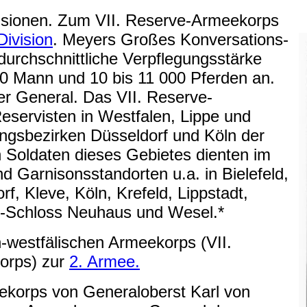
isionen. Zum VII. Reserve-Armeekorps
Division
. Meyers Großes Konversations-
 durchschnittliche Verpflegungsstärke
0 Mann und 10 bis 11 000 Pferden an.
r General. Das VII. Reserve-
eservisten in Westfalen, Lippe und
gsbezirken Düsseldorf und Köln der
n Soldaten dieses Gebietes dienten im
d Garnisonsstandorten u.a. in Bielefeld,
f, Kleve, Köln, Krefeld, Lippstadt,
n-Schloss Neuhaus und Wesel.*
h-westfälischen Armeekorps (VII.
orps) zur
2. Armee.
ekorps von Generaloberst Karl von