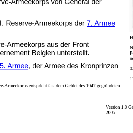
rve-Armeekorps von General der
I. Reserve-Armeekorps der
7. Armee
H
ve-Armeekorps aus der Front
N
nement Belgien unterstellt.
P
n
5. Armee
, der Armee des Kronprinzen
0
1
ve-Armeekorps entspricht fast dem Gebiet des 1947 gegründeten
Version 1.0 
2005