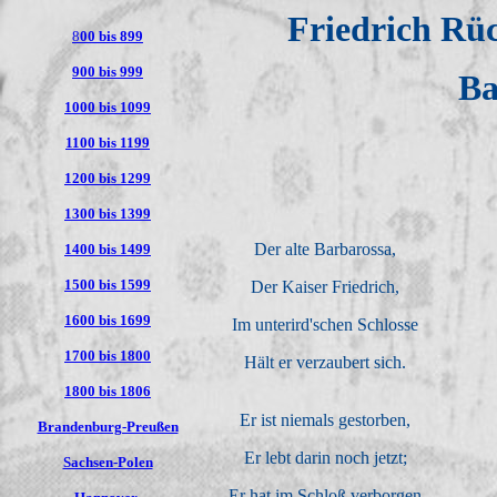
Friedrich Rüc
8
00 bis 899
900 bis 999
Ba
1000 bis 1099
1100 bis 1199
1200 bis 1299
1300 bis 1399
Der alte Barbarossa,
1400 bis 1499
1500 bis 1599
Der Kaiser Friedrich,
1600 bis 1699
Im unterird'schen Schlosse
1700 bis 1800
Hält er verzaubert sich.
1800 bis 1806
Er ist niemals gestorben,
Brandenburg-Preußen
Er lebt darin noch jetzt;
Sachsen-Polen
Er hat im Schloß verborgen